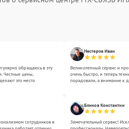
Нестеров Иван
егулярно обращаюсь в эту
Великолепный сервис и про
м. Честные цены,
очень быстро, и теперь тех
делают это место
порадовали, а внимание к д
Блинов Константин
ионализмом сотрудников в
Замечательный сервис! Иск
ехника работает отлично.
профессионалы. Невероятно