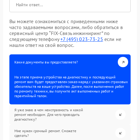
Вы можете ознакомиться с приведенными ниже
часто задаваемыми вопросами, либо обратиться в
сервисный центр “FIX-Связь инжиниринг” по
следующему телефону
+7 (495) 023-73-25
если не
нашли ответ на свой вопрос.
Какие документы вы предоставляете?
На этапе приема устройства на диагностику и последующий
ремонт вам будет предоставлен заказ-наряд с указанием страховых
обязательств на ваше устройство. Далее, после выполнения работ
по ремонту техники, вы получите акт выполненных работ и
гарантийный талон.
Я уже знаю в чем неисправность и какой
ремонт необходим. Для чего проводить
диагностику?
Мне нужен срочный ремонт. Сможете
сделать?