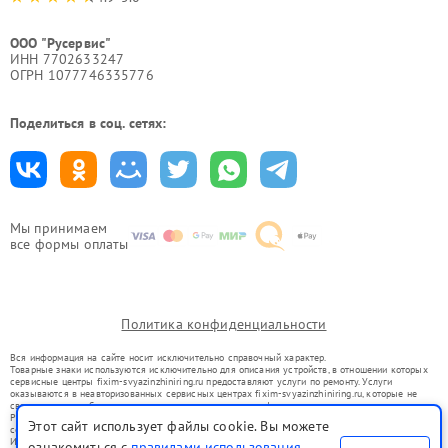
ООО "Русервис"
ИНН 7702633247
ОГРН 1077746335776
Поделиться в соц. сетях:
Мы принимаем
все формы оплаты
Политика конфиденциальности
Вся информация на сайте носит исключительно справочный характер.
Товарные знаки используются исключительно для описания устройств, в отношении которых
сервисные центры fixim-svyazinzhiniring.ru предоставляют услуги по ремонту. Услуги
оказываются в неавторизованных сервисных центрах fixim-svyazinzhiniring.ru, которые не
связаны с правообладателями товарных знаков или их официальными представителями.
Ремонт осуществляется для устройств, уже введенных в гражданский оборот в соответствии
Этот сайт использует файлы cookie. Вы можете
со статьей 1487 ГК РФ.
Использование товарных знаков не преследует цели индивидуализации услуг или введения
ознакомиться с
правилами использования