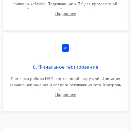
силовых кабелей. Подключение к ПК для программной
калибровки констант батареи, настройки порогов
Подробнее
срабатывания AVR и сброса счетчиков старения АКБ.
6. Финальное тестирование
Проверка работы ИБП под тестовой нагрузкой. Имитация
скачков напряжения и полного отключения сети. Контроль
времени автономной работы, температурного режима и
Подробнее
корректности формы выходного сигнала.