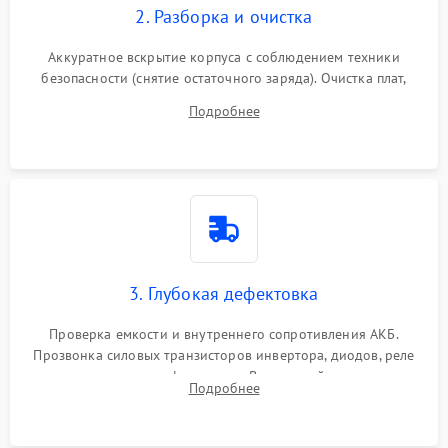
2. Разборка и очистка
Аккуратное вскрытие корпуса с соблюдением техники
безопасности (снятие остаточного заряда). Очистка плат,
радиаторов и кулеров от пыли с помощью сжатого воздуха
Подробнее
и кистей для предотвращения перегрева и замыканий.
3. Глубокая дефектовка
Проверка емкости и внутреннего сопротивления АКБ.
Прозвонка силовых транзисторов инвертора, диодов, реле
переключения и трансформатора. Визуальный поиск вздутых
Подробнее
конденсаторов и прогаров на печатной плате.