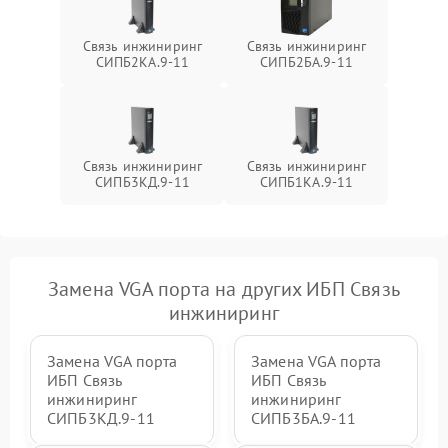
проводов
Связь инжиниринг
Связь инжиниринг
Неисправность системы
СИПБ2КА.9-11
СИПБ2БА.9-11
1500 ₽
Подробнее →
зарядки
Поломка системы защиты
1000 ₽
Подробнее →
от перегрузок
Связь инжиниринг
Связь инжиниринг
СИПБ3КД.9-11
СИПБ1КА.9-11
Неисправность системы
защиты от короткого
1500 ₽
Подробнее →
замыкания
Повреждение системы
1000 ₽
Подробнее →
защиты от перегрева
Замена VGA порта на других ИБП Связь
инжиниринг
Неисправность системы
защиты от
1500 ₽
Подробнее →
Замена VGA порта
Замена VGA порта
перенапряжения
ИБП Связь
ИБП Связь
инжиниринг
инжиниринг
СИПБ3КД.9-11
СИПБ3БА.9-11