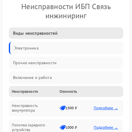
Неисправности ИБП Связь
инжиниринг
Виды неисправностей
Электроника
Прочие неисправности
Включение и работа
Неисправности
Стоимость
Работа с нагрузкой
Неисправность
Звук и индикация
1500 ₽
Подробнее →
аккумулятора
Питание и режимы
Поломка зарядного
1000 ₽
Подробнее →
устройства