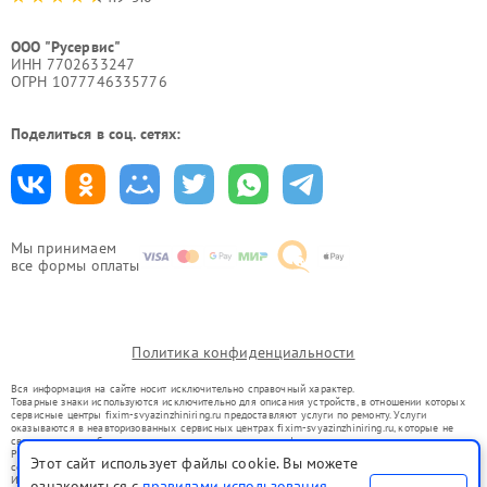
ООО "Русервис"
ИНН 7702633247
ОГРН 1077746335776
Поделиться в соц. сетях:
Мы принимаем
все формы оплаты
Политика конфиденциальности
Вся информация на сайте носит исключительно справочный характер.
Товарные знаки используются исключительно для описания устройств, в отношении которых
сервисные центры fixim-svyazinzhiniring.ru предоставляют услуги по ремонту. Услуги
оказываются в неавторизованных сервисных центрах fixim-svyazinzhiniring.ru, которые не
связаны с правообладателями товарных знаков или их официальными представителями.
Ремонт осуществляется для устройств, уже введенных в гражданский оборот в соответствии
Этот сайт использует файлы cookie. Вы можете
со статьей 1487 ГК РФ.
Использование товарных знаков не преследует цели индивидуализации услуг или введения
ознакомиться с
правилами использования