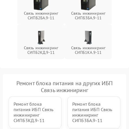
проводов
Связь инжиниринг
Связь инжиниринг
Неисправность системы
СИПБ2БА.9-11
СИПБ3БА.9-11
1500 ₽
Подробнее →
зарядки
Поломка системы защиты
1000 ₽
Подробнее →
от перегрузок
Связь инжиниринг
Связь инжиниринг
СИПБ2КД.9-11
СИПБ1КА.9-11
Неисправность системы
защиты от короткого
1500 ₽
Подробнее →
замыкания
Повреждение системы
1000 ₽
Подробнее →
защиты от перегрева
Ремонт блока питания на других ИБП
Связь инжиниринг
Неисправность системы
защиты от
1500 ₽
Подробнее →
Ремонт блока
Ремонт блока
перенапряжения
питания ИБП Связь
питания ИБП Связь
инжиниринг
инжиниринг
СИПБ3КД.9-11
СИПБ3БА.9-11