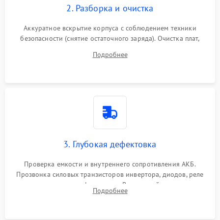
2. Разборка и очистка
Аккуратное вскрытие корпуса с соблюдением техники
безопасности (снятие остаточного заряда). Очистка плат,
радиаторов и кулеров от пыли с помощью сжатого воздуха
Подробнее
и кистей для предотвращения перегрева и замыканий.
3. Глубокая дефектовка
Проверка емкости и внутреннего сопротивления АКБ.
Прозвонка силовых транзисторов инвертора, диодов, реле
переключения и трансформатора. Визуальный поиск вздутых
Подробнее
конденсаторов и прогаров на печатной плате.