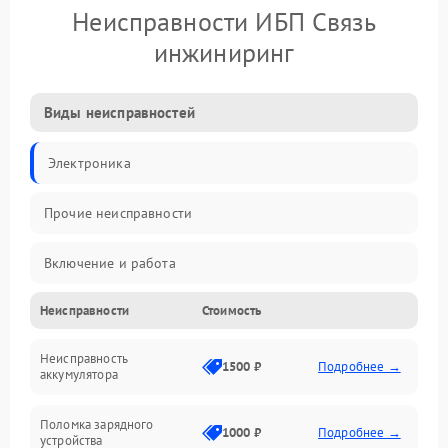
Неисправности ИБП Связь
инжиниринг
Виды неисправностей
Электроника
Прочие неисправности
Включение и работа
Неисправности
Стоимость
Работа с нагрузкой
Неисправность
Звук и индикация
1500 ₽
Подробнее →
аккумулятора
Питание и режимы
Поломка зарядного
1000 ₽
Подробнее →
устройства