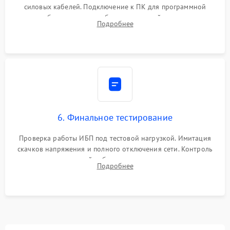
силовых кабелей. Подключение к ПК для программной
калибровки констант батареи, настройки порогов
Подробнее
срабатывания AVR и сброса счетчиков старения АКБ.
6. Финальное тестирование
Проверка работы ИБП под тестовой нагрузкой. Имитация
скачков напряжения и полного отключения сети. Контроль
времени автономной работы, температурного режима и
Подробнее
корректности формы выходного сигнала.